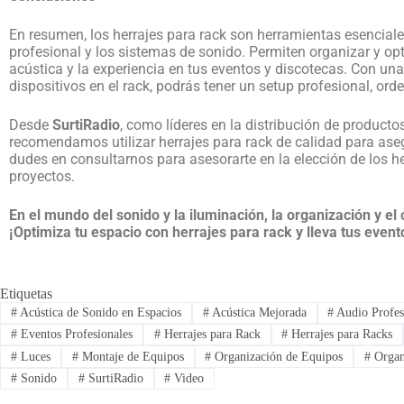
En resumen, los herrajes para rack son herramientas esenciale
profesional y los sistemas de sonido. Permiten organizar y op
acústica y la experiencia en tus eventos y discotecas. Con una
dispositivos en el rack, podrás tener un setup profesional, or
Desde
SurtiRadio
, como líderes en la distribución de productos
recomendamos utilizar herrajes para rack de calidad para aseg
dudes en consultarnos para asesorarte en la elección de los h
proyectos.
En el mundo del sonido y la iluminación, la organización y el
¡Optimiza tu espacio con herrajes para rack y lleva tus evento
Etiquetas
#
Acústica de Sonido en Espacios
#
Acústica Mejorada
#
Audio Profes
#
Eventos Profesionales
#
Herrajes para Rack
#
Herrajes para Racks
#
Luces
#
Montaje de Equipos
#
Organización de Equipos
#
Organ
#
Sonido
#
SurtiRadio
#
Video