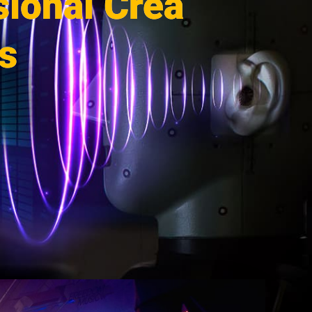
sional Crea
s