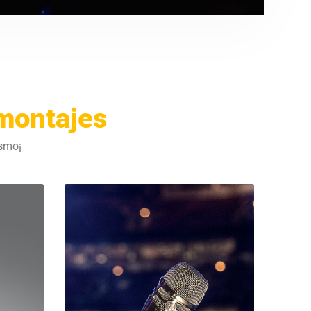
 montajes
ismo¡