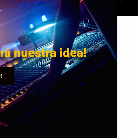
rá nuestra idea!
!