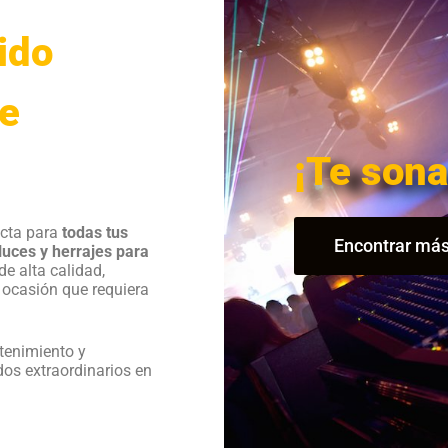
ido
te
¡Te sona
ecta para
todas tus
Encontrar más
luces y herrajes para
e alta calidad,
r ocasión que requiera
tenimiento y
dos extraordinarios en