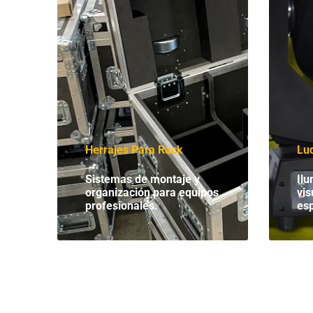
Herrajes Para Rack
Luc
Sistemas de montaje y
Ilu
organización para equipos
vis
profesionales.
esp