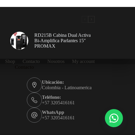
RD215B Cabina Dual Activa
Bi-Amplifica Parlantes 15″
PROMAX
Shop
Contacto
Nosotros
My account
Contacto
Ubicación:
Colombia - Latinoamerica
Teléfono:
+57 3205416161
WhatsApp
+57 3205416161