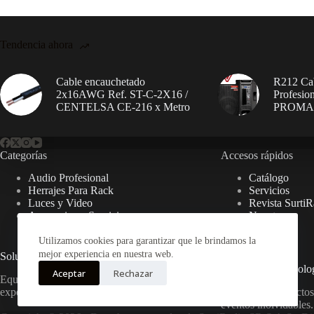
Tendencia ahora
Cable encauchetado
R212 Cab
2x16AWG Ref. ST-C-2X16 /
Profesio
CENTELSA CE-216 x Metro
PROM
Categorías
Accesos rápidos
Audio Profesional
Catálogo
Herrajes Para Rack
Servicios
Luces y Video
Revista SurtiR
Accesorios y Servicios
Nosotros
Contacto
Utilizamos cookies para garantizar que le brindamos la
mejor experiencia en nuestra web.
Soluciones de Sonido Integral
Expertos en Tecnolo
Aceptar
Rechazar
Equipos y servicios profesionales para
experiencias auditivas excepcionales.
Asesoría y productos
eventos inolvidables.