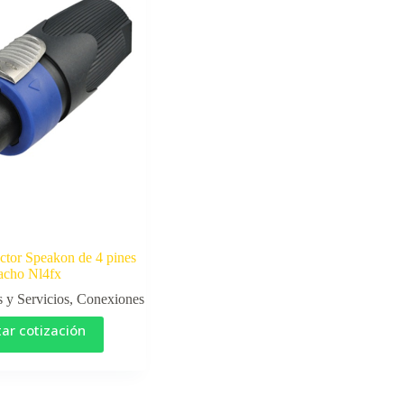
ctor Speakon de 4 pines
acho Nl4fx
 y Servicios
,
Conexiones
tar cotización