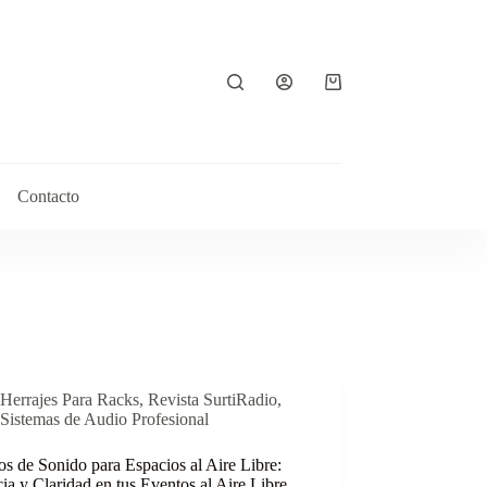
Contacto
Herrajes Para Racks
,
Revista SurtiRadio
,
Sistemas de Audio Profesional
s de Sonido para Espacios al Aire Libre:
ia y Claridad en tus Eventos al Aire Libre