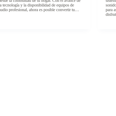
desde la comodidad de tu hogar. Con el avance de
sistem
la tecnología y la disponibilidad de equipos de
sonido
audio profesional, ahora es posible convertir tu…
para a
disfr