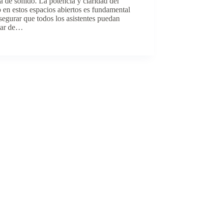
a de sonido. La potencia y claridad del
 en estos espacios abiertos es fundamental
segurar que todos los asistentes puedan
utar de…