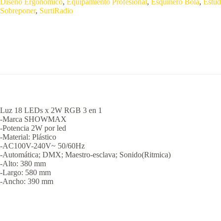
Diseño Ergonómico
,
Equipamiento Profesional
,
Esquinero Bola
,
Estud
Sobreponer
,
SurtiRadio
Luz 18 LEDs x 2W RGB 3 en 1
-Marca SHOWMAX
-Potencia 2W por led
-Material: Plástico
-AC100V-240V~ 50/60Hz
-Automática; DMX; Maestro-esclava; Sonido(Ritmica)
-Alto: 380 mm
-Largo: 580 mm
-Ancho: 390 mm