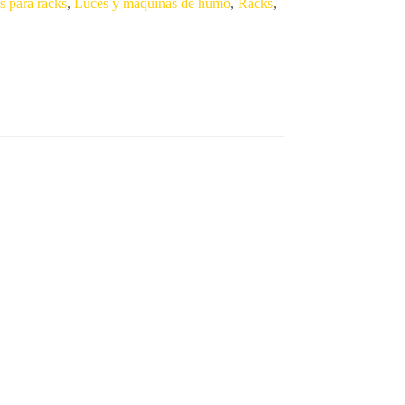
s para racks
,
Luces y máquinas de humo
,
Racks
,