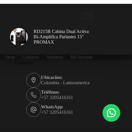
RD215B Cabina Dual Activa
Bi-Amplifica Parlantes 15″
PROMAX
Shop
Contacto
Nosotros
My account
Contacto
Ubicación:
Colombia - Latinoamerica
Teléfono:
+57 3205416161
WhatsApp
+57 3205416161