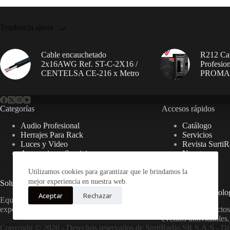
Tendencia ahora
Cable encauchetado
R212 Cab
2x16AWG Ref. ST-C-2X16 /
Profesio
CENTELSA CE-216 x Metro
PROM
Categorías
Accesos rápidos
Audio Profesional
Catálogo
Herrajes Para Rack
Servicios
Luces y Video
Revista SurtiR
Accesorios y Servicios
Nosotros
Contacto
Utilizamos cookies para garantizar que le brindamos la
mejor experiencia en nuestra web.
Soluciones de Sonido Integral
Expertos en Tecnolo
Aceptar
Rechazar
Equipos y servicios profesionales para
experiencias auditivas excepcionales.
Asesoría y productos
eventos inolvidables.
Copyright © 2026 - Derechos reservados de
SurtiRadio SR S.A.S
- Di