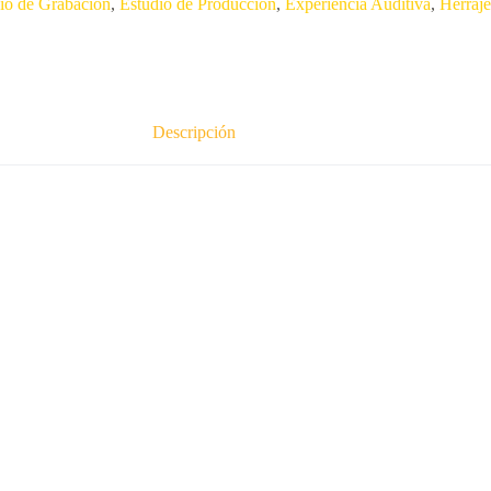
io de Grabación
,
Estudio de Producción
,
Experiencia Auditiva
,
Herraje
Descripción