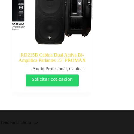
RD215B Cabina Dual Activa Bi-
Amplifica Parlantes 15″ PROMAX
Audio Profesional
,
Cabinas
Solicitar cotización
Tendencia ahora