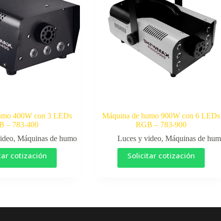
umo 400W con 3 LEDs
Máquina de humo 900W con 6 LEDs
 – 783-400
RGB – 783-900
ideo
,
Máquinas de humo
Luces y video
,
Máquinas de hu
tar cotización
Solicitar cotización