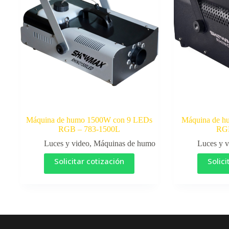
Máquina de humo 1500W con 9 LEDs
Máquina de h
RGB – 783-1500L
RGB
Luces y video
,
Máquinas de humo
Luces y v
Solicitar cotización
Solici