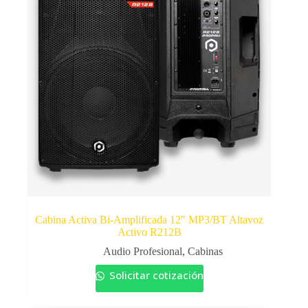
Cabina Activa Bi-Amplificada 12″ MP3/BT Altavoz
Activo R212B
Audio Profesional
,
Cabinas
Solicitar cotización