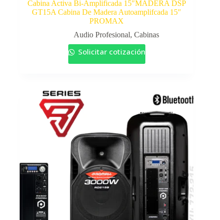
Cabina Activa Bi-Amplificada 15″MADERA DSP
GT15A Cabina De Madera Autoamplifcada 15″
PROMAX
Audio Profesional
,
Cabinas
Solicitar cotización